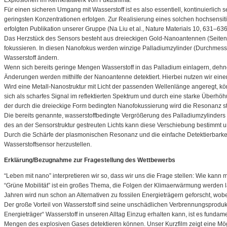
Explosionen im Kernkraftwerk von Fukushima.
Für einen sicheren Umgang mit Wasserstoff ist es also essentiell, kontinuierli
geringsten Konzentrationen erfolgen. Zur Realisierung eines solchen hochsensit
erfolgten Publikation unserer Gruppe (Na Liu et al., Nature Materials 10, 631–63
Das Herzstück des Sensors besteht aus dreieckigen Gold-Nanoantennen (Seitenl
fokussieren. In diesen Nanofokus werden winzige Palladiumzylinder (Durchmesse
Wasserstoff ändern.
Wenn sich bereits geringe Mengen Wasserstoff in das Palladium einlagern, dehnen
Änderungen werden mithilfe der Nanoantenne detektiert. Hierbei nutzen wir einen
Wird eine Metall-Nanostruktur mit Licht der passenden Wellenlänge angeregt, k
sich als scharfes Signal im reflektierten Spektrum und durch eine starke Über
der durch die dreieckige Form bedingten Nanofokussierung wird die Resonanz st
Die bereits genannte, wasserstoffbedingte Vergrößerung des Palladiumzylinders
des an der Sensorstruktur gestreuten Lichts kann diese Verschiebung bestimmt 
Durch die Schärfe der plasmonischen Resonanz und die einfache Detektierbarkeit
Wasserstoffsensor herzustellen.
Erklärung/Bezugnahme zur Fragestellung des Wettbewerbs
“Leben mit nano” interpretieren wir so, dass wir uns die Frage stellen: Wie k
“Grüne Mobilität” ist ein großes Thema, die Folgen der Klimaerwärmung werden la
Jahren wird nun schon an Alternativen zu fossilen Energieträgern geforscht, wobe
Der große Vorteil von Wasserstoff sind seine unschädlichen Verbrennungsprodukte
Energieträger“ Wasserstoff in unseren Alltag Einzug erhalten kann, ist es fundam
Mengen des explosiven Gases detektieren können. Unser Kurzfilm zeigt eine Mög