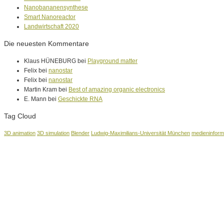
Nanobananensynthese
Smart Nanoreactor
Landwirtschaft 2020
Die neuesten Kommentare
Klaus HÜNEBURG bei
Playground matter
Felix bei
nanostar
Felix bei
nanostar
Martin Kram bei
Best of amazing organic electronics
E. Mann bei
Geschickte RNA
Tag Cloud
3D animation
3D simulation
Blender
Ludwig-Maximilians-Universität München
medieninform