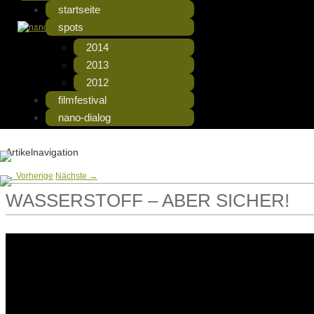
startseite
Die Beiträge zum Fimfestival
nanospots – Videos
spots
2014
2013
2012
filmfestival
nano-dialog
Artikelnavigation
←
Vorherige
Nächste
→
WASSERSTOFF – ABER SICHER!