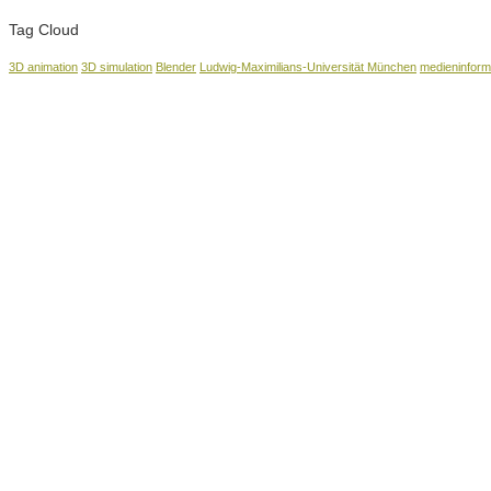
Tag Cloud
3D animation
3D simulation
Blender
Ludwig-Maximilians-Universität München
medieninform