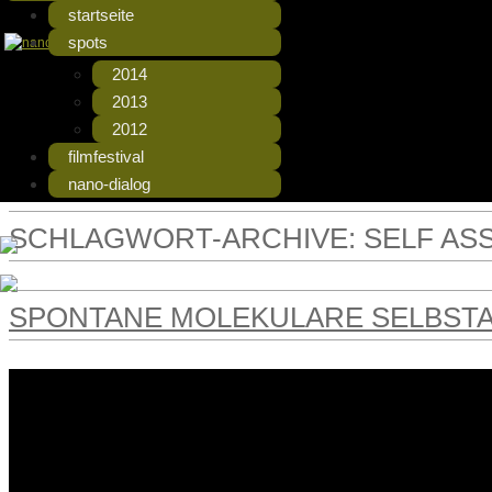
startseite
Die Beiträge zum Fimfestival
nanospots – Videos
spots
2014
2013
2012
filmfestival
nano-dialog
SCHLAGWORT-ARCHIVE:
SELF AS
SPONTANE MOLEKULARE SELBS