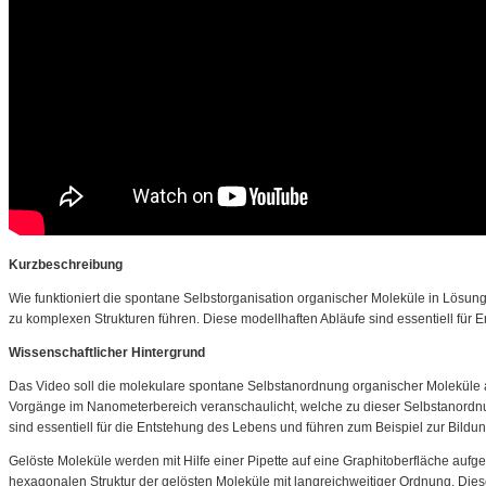
Kurzbeschreibung
Wie funktioniert die spontane Selbstorganisation organischer Moleküle in Lösun
zu komplexen Strukturen führen. Diese modellhaften Abläufe sind essentiell für 
Wissenschaftlicher Hintergrund
Das Video soll die molekulare spontane Selbstanordnung organischer Moleküle a
Vorgänge im Nanometerbereich veranschaulicht, welche zu dieser Selbstanordnu
sind essentiell für die Entstehung des Lebens und führen zum Beispiel zur Bildu
Gelöste Moleküle werden mit Hilfe einer Pipette auf eine Graphitoberfläche aufge
hexagonalen Struktur der gelösten Moleküle mit langreichweitiger Ordnung. Die