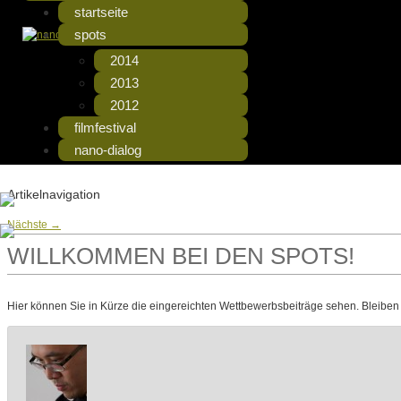
startseite
Die Beiträge zum Fimfestival
nanospots – Videos
spots
2014
2013
2012
filmfestival
nano-dialog
Artikelnavigation
Nächste
→
WILLKOMMEN BEI DEN SPOTS!
Hier können Sie in Kürze die eingereichten Wettbewerbsbeiträge sehen. Bleiben 