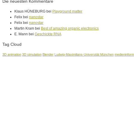
Die neuesten Kommentare
Klaus HÜNEBURG bei
Playground matter
Felix bei
nanostar
Felix bei
nanostar
Martin Kram bei
Best of amazing organic electronics
E. Mann bei
Geschickte RNA
Tag Cloud
3D animation
3D simulation
Blender
Ludwig-Maximilians-Universität München
medieninform