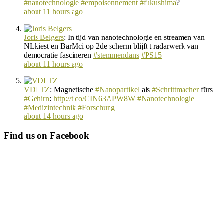
#nanotechnologie
#empoisonnement
#fukushima
?
about 11 hours ago
Joris Belgers
:
In tijd van nanotechnologie en streamen van
NLkiest en BarMci op 2de scherm blijft t radarwerk van
democratie fascineren
#stemmendans
#PS15
about 11 hours ago
VDI TZ
:
Magnetische
#Nanopartikel
als
#Schrittmacher
fürs
#Gehirn
:
http://t.co/CIN63APW8W
#Nanotechnologie
#Medizintechnik
#Forschung
about 14 hours ago
Find us on Facebook