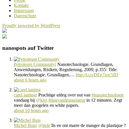
Presse
Kontakt
Impressum
Datenschutz
Proudly powered by WordPress
nanospots auf Twitter
Petroleum Community
:
Nanotechnologie. Grundlagen,
Anwendungen, Risiken, Regulierung, 2009, p.355: Title:
Nanotechnologie. Grundlagen,…
http://t.co/DEe7zoc5fD
about 6 hours ago
carel lanting
:
Prachtige uitleg over nut van
#nanotechnologie
vandaag bij
@kivi
#dagvandeingenieur
in 12 minuten. Zegt
meer dan googelen en white papers.
about 10 hours ago
Michel Buis
:
@itele
Ils en ont marre de manger du plastique ?