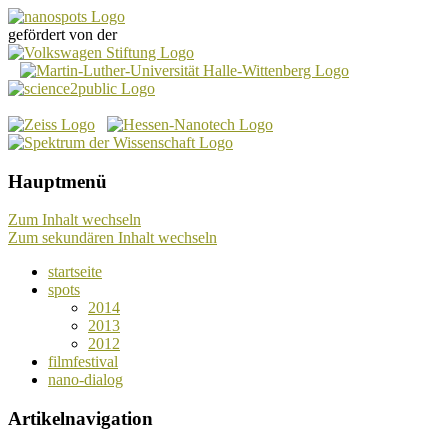
gefördert von der
Das Nano-Kurzfilm-Festival
nanospots – Hauptseite
Hauptmenü
Zum Inhalt wechseln
Zum sekundären Inhalt wechseln
startseite
spots
2014
2013
2012
filmfestival
nano-dialog
Artikelnavigation