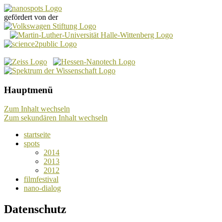
gefördert von der
Das Nano-Kurzfilm-Festival
nanospots – Hauptseite
Hauptmenü
Zum Inhalt wechseln
Zum sekundären Inhalt wechseln
startseite
spots
2014
2013
2012
filmfestival
nano-dialog
Datenschutz