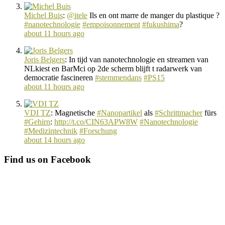
Michel Buis
:
@itele
Ils en ont marre de manger du plastique ?
#nanotechnologie
#empoisonnement
#fukushima
?
about 11 hours ago
Joris Belgers
:
In tijd van nanotechnologie en streamen van
NLkiest en BarMci op 2de scherm blijft t radarwerk van
democratie fascineren
#stemmendans
#PS15
about 11 hours ago
VDI TZ
:
Magnetische
#Nanopartikel
als
#Schrittmacher
fürs
#Gehirn
:
http://t.co/CIN63APW8W
#Nanotechnologie
#Medizintechnik
#Forschung
about 14 hours ago
Find us on Facebook