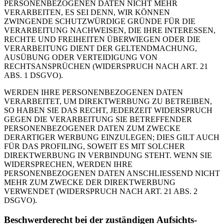
PERSONENBEZOGENEN DATEN NICHT MEHR
VERARBEITEN, ES SEI DENN, WIR KÖNNEN
ZWINGENDE SCHUTZWÜRDIGE GRÜNDE FÜR DIE
VERARBEITUNG NACHWEISEN, DIE IHRE INTERESSEN,
RECHTE UND FREIHEITEN ÜBERWIEGEN ODER DIE
VERARBEITUNG DIENT DER GELTENDMACHUNG,
AUSÜBUNG ODER VERTEIDIGUNG VON
RECHTSANSPRÜCHEN (WIDERSPRUCH NACH ART. 21
ABS. 1 DSGVO).
WERDEN IHRE PERSONENBEZOGENEN DATEN
VERARBEITET, UM DIREKTWERBUNG ZU BETREIBEN,
SO HABEN SIE DAS RECHT, JEDERZEIT WIDERSPRUCH
GEGEN DIE VERARBEITUNG SIE BETREFFENDER
PERSONENBEZOGENER DATEN ZUM ZWECKE
DERARTIGER WERBUNG EINZULEGEN; DIES GILT AUCH
FÜR DAS PROFILING, SOWEIT ES MIT SOLCHER
DIREKTWERBUNG IN VERBINDUNG STEHT. WENN SIE
WIDERSPRECHEN, WERDEN IHRE
PERSONENBEZOGENEN DATEN ANSCHLIESSEND NICHT
MEHR ZUM ZWECKE DER DIREKTWERBUNG
VERWENDET (WIDERSPRUCH NACH ART. 21 ABS. 2
DSGVO).
Beschwerde­recht bei der zuständigen Aufsichts­